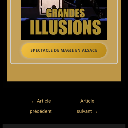
SPECTACLE DE MAGIE EN ALSACE
←
Article
Article
précédent
suivant
→