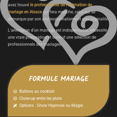
avez trouvé
le professionnel de l’
animation de
mariage
en Alsace
qui fera mouche, celui qui se
démarque par son professionnalisme et son originalité.
L’animation d’un mariage est indispensable, nécessite
une vraie préparation et surtout une sélection de
professionnels des mariages.
FORMULE MARIAGE
Ballons au cocktail
Close-up entre les plats
Options : Show Hypnose ou Magie