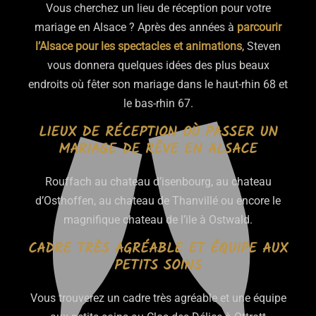
Vous cherchez un lieu de réception pour votre
mariage en Alsace ? Après des années à
parcourir
l’Alsace pour les spectacles et animations
, Steven
vous donnera quelques idées des plus beaux
endroits où fêter son mariage dans le haut-rhin 68 et
le bas-rhin 67.
LIEUX DE RÉCEPTION OÙ PASSER UN
MARIAGE DE RÊVE EN ALSACE
Rouffach au chateau d’isenbourg, au chateau
d’Osthoffen, au chateau de Thanvillé ou encore le
magnifique chateau de l’ile à Ostwald.
CADRE TRÈS AGRÉABLE ET ÉQUIPE AUX
PETITS SOINS
Vous trouverez un cadre très agréable et une équipe