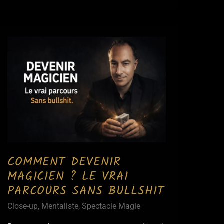
on
vivre
de
la
magie
aujourd’hui
?
Réalité,
statuts,
revenus
COMMENT DEVENIR
MAGICIEN ? LE VRAI
PARCOURS SANS BULLSHIT
Close-up
,
Mentaliste
,
Spectacle Magie