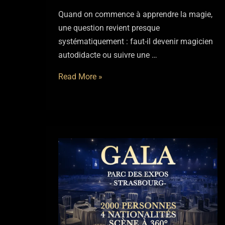
Quand on commence à apprendre la magie,
une question revient presque
systématiquement : faut-il devenir magicien
autodidacte ou suivre une …
Magicien
Read More »
autodidacte
ou
formation
?
La
vérité
(sans
bullshit)