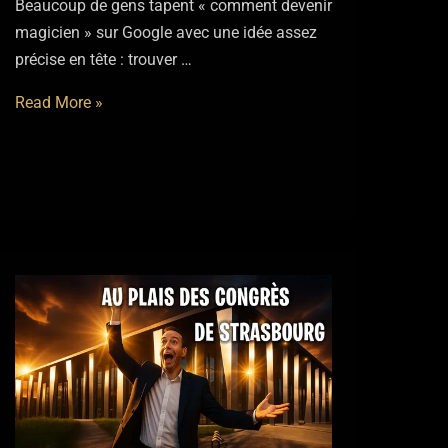
Beaucoup de gens tapent « comment devenir
magicien » sur Google avec une idée assez
précise en tête : trouver …
Comment
Read More »
devenir
magicien
?
Le
vrai
parcours
sans
bullshit