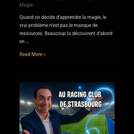
Magie
Quand on décide d’apprendre la magie, le
vrai problème n’est pas le manque de
ressources. Beaucoup la découvrent d’abord
en …
Apprendre
Read More »
la
magie
:
par
où
commencer
quand
on
est