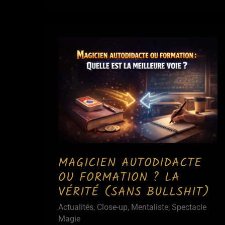
le
monde
se
fait
piéger
par
la
magie
?
|
Psychologie
et
MAGICIEN AUTODIDACTE
cerveau
OU FORMATION ? LA
VÉRITÉ (SANS BULLSHIT)
Actualités
,
Close-up
,
Mentaliste
,
Spectacle
Magie