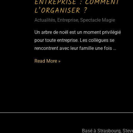
ENTREPRISE : COMMENT
L’ORGANISER ?
Actualités
,
Entreprise
,
Spectacle Magie
Un arbre de noël est un moment privilégié
pour toute entreprise. Les collègues se
rencontrent avec leur famille une fois …
Arbre
Read More »
de
Noël
entreprise
Pagination
:
des
comment
publications
l’organiser
?
Basé à Strasbourg, Steve