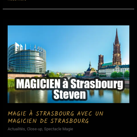
de
Noël
entreprise
:
comment
l’organiser
?
MAGIE À STRASBOURG AVEC UN
MAGICIEN DE STRASBOURG
Actualités
,
Close-up
,
Spectacle Magie