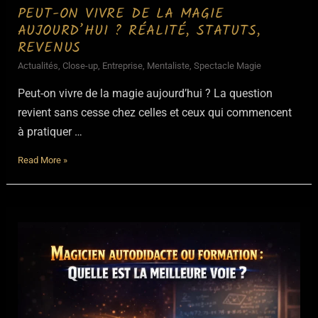
PEUT-ON VIVRE DE LA MAGIE
AUJOURD’HUI ? RÉALITÉ, STATUTS,
REVENUS
Actualités
,
Close-up
,
Entreprise
,
Mentaliste
,
Spectacle Magie
Peut-on vivre de la magie aujourd’hui ? La question
revient sans cesse chez celles et ceux qui commencent
à pratiquer …
Peut-
Read More »
on
vivre
de
la
magie
aujourd’hui
?
Réalité,
statuts,
revenus