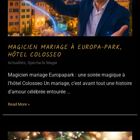
MAGICIEN MARIAGE À EUROPA-PARK,
HÔTEL COLOSSEO
Actualités
,
Spectacle Magie
Magicien mariage Europapark : une soirée magique à
l’hôtel Colosseo Un mariage, c’est avant tout une histoire
d’amour célébrée entourée …
Magicien
Read More »
mariage
à
Europa-
park,
hôtel