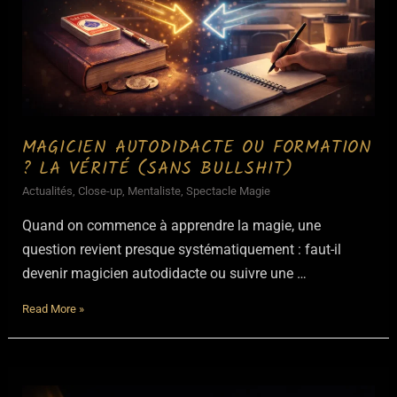
MAGICIEN AUTODIDACTE OU FORMATION
? LA VÉRITÉ (SANS BULLSHIT)
Actualités
,
Close-up
,
Mentaliste
,
Spectacle Magie
Quand on commence à apprendre la magie, une
question revient presque systématiquement : faut-il
devenir magicien autodidacte ou suivre une …
Magicien
Read More »
autodidacte
ou
formation
?