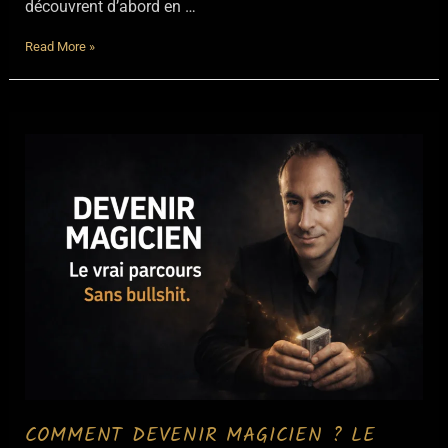
découvrent d’abord en …
Apprendre
Read More »
la
magie
:
par
où
commencer
quand
on
est
débutant
?
COMMENT DEVENIR MAGICIEN ? LE