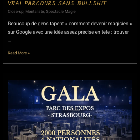
VRAI PARCOURS SANS BULLSHIT
Close-up
,
Mentaliste
,
Spectacle Magie
Beaucoup de gens tapent « comment devenir magicien »
sur Google avec une idée assez précise en tête : trouver
…
Comment
Read More »
devenir
magicien
?
Le
vrai
parcours
sans
bullshit