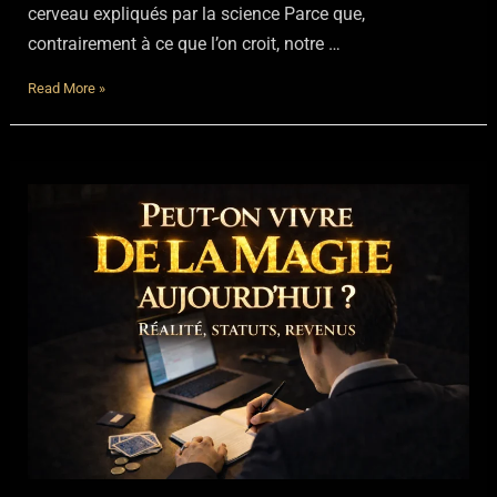
cerveau expliqués par la science Parce que,
contrairement à ce que l’on croit, notre …
Pourquoi
Read More »
tout
le
monde
se
fait
piéger
par
la
magie
?
|
Psychologie
et
cerveau